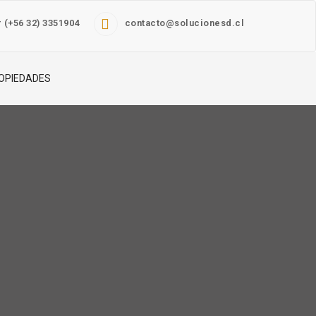
 (+56 32) 3351904
contacto@solucionesd.cl
OPIEDADES