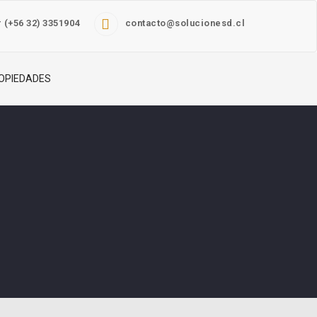
 (+56 32) 3351904
contacto@solucionesd.cl
OPIEDADES