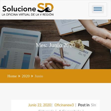
Mes:
Junio 2020
Home
2020
Junio
Post in
Sin
Junio 22, 2020
Oficinanew3