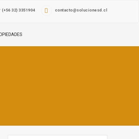
 (+56 32) 3351904
contacto@solucionesd.cl
OPIEDADES